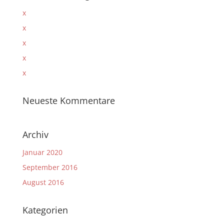
x
x
x
x
x
Neueste Kommentare
Archiv
Januar 2020
September 2016
August 2016
Kategorien