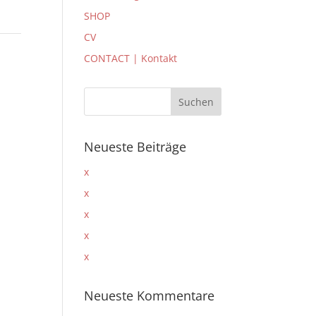
SHOP
CV
CONTACT | Kontakt
Neueste Beiträge
x
x
x
x
x
Neueste Kommentare